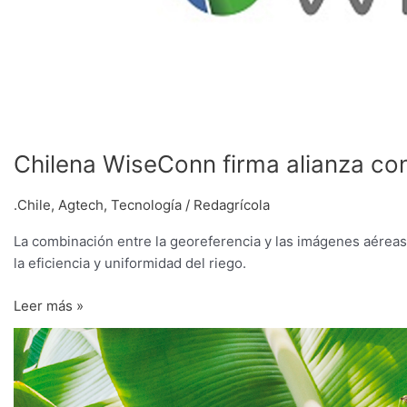
Chilena WiseConn firma alianza con
.Chile
,
Agtech
,
Tecnología
/
Redagrícola
La combinación entre la georeferencia y las imágenes aéreas 
la eficiencia y uniformidad del riego.
Leer más »
Producción
orgánica
bajo
la