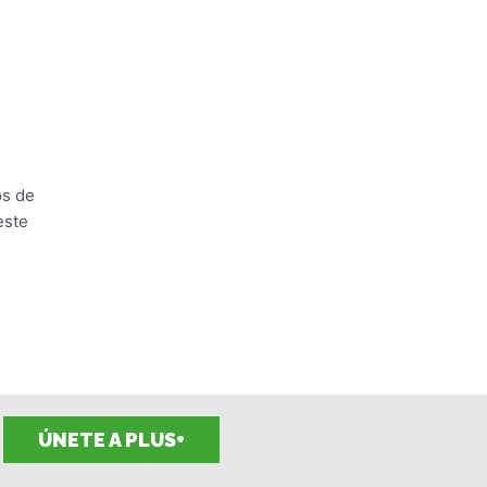
os de
este
ÚNETE A PLUS+