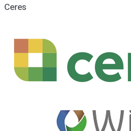
Ceres
Chilena
WiseConn
firma
alianza
con
californiana
Ceres