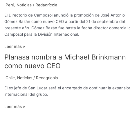
director
.Perú
,
Noticias
/
Redagrícola
ejecutivo
El Directorio de Camposol anunció la promoción de José Antonio
Gómez Bazán como nuevo CEO a partir del 21 de septiembre del
presente año. Gómez Bazán fue hasta la fecha director comercial 
Camposol para la División Internacional.
Leer más »
Planasa nombra a Michael Brinkmann
Planasa
nombra
como nuevo CEO
a
Michael
.Chile
,
Noticias
/
Redagrícola
Brinkmann
como
El ex jefe de San Lucar será el encargado de continuar la expansió
nuevo
internacional del grupo.
CEO
Leer más »