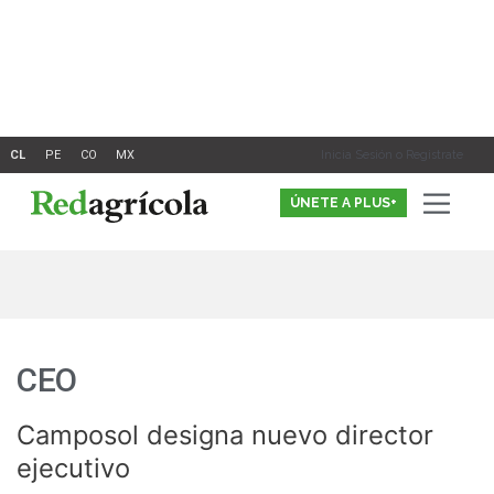
Ir
al
contenido
Inicia Sesión o Registrate
ÚNETE A PLUS+
CEO
Camposol designa nuevo director
Camposol
designa
ejecutivo
nuevo