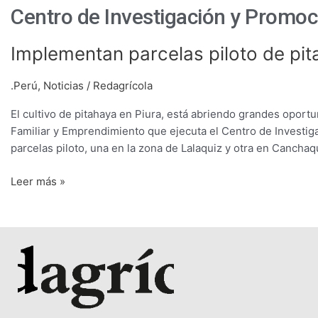
Centro de Investigación y Promo
Implementan
Implementan parcelas piloto de pit
parcelas
piloto
.Perú
,
Noticias
/
Redagrícola
de
El cultivo de pitahaya en Piura, está abriendo grandes oportu
pitahaya
Familiar y Emprendimiento que ejecuta el Centro de Invest
en
parcelas piloto, una en la zona de Lalaquiz y otra en Cancha
Piura
Leer más »