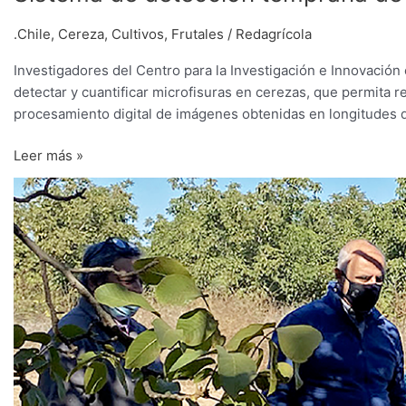
.Chile
,
Cereza
,
Cultivos
,
Frutales
/
Redagrícola
Investigadores del Centro para la Investigación e Innovación
detectar y cuantificar microfisuras en cerezas, que permita re
procesamiento digital de imágenes obtenidas en longitudes de
Leer más »
Esfuerzos
por
innovación
y
manejos
sustentables
ya
dan
frutos