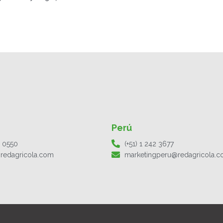
Perú
1 0550
(+51) 1 242 3677
redagricola.com
marketingperu@redagricola.