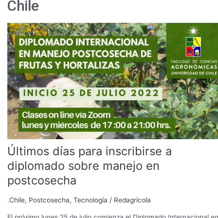
Chile
Últimos
días
para
inscribirse
a
diplomado
sobre
manejo
en
postcosecha
Últimos días para inscribirse a
diplomado sobre manejo en
postcosecha
.Chile
,
Postcosecha
,
Tecnología
/
Redagrícola
El próximo lunes 25 de julio comienza el Diplomado Internacional e