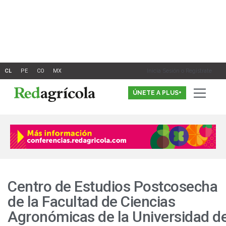
Ir
al
contenido
Inicia Sesión o Registrate
ÚNETE A PLUS+
Centro de Estudios Postcosecha
de la Facultad de Ciencias
Agronómicas de la Universidad d