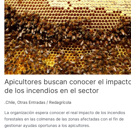
conocer
el
impacto
de
los
incendios
en
el
sector
Apicultores buscan conocer el impact
de los incendios en el sector
.Chile
,
Otras Entradas
/
Redagrícola
La organización espera conocer el real impacto de los incendios
forestales en las colmenas de las zonas afectadas con el fin de
gestionar ayudas oportunas a los apicultores.