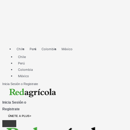
Ir
Tendencias
al
de
contenido
envases
para
la
agroexportación
en
el
Chile
Perú
Colombia
México
Perú
Chile
Perú
Colombia
México
Inicia Sesión o Registrate
Inicia Sesión o
Registrate
ÚNETE A PLUS+