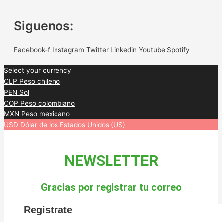
Siguenos:
Facebook-f
Instagram
Twitter
Linkedin
Youtube
Spotify
Select your currency
CLP
Peso chileno
PEN
Sol
COP
Peso colombiano
MXN
Peso mexicano
USD
Dólar de los Estados Unidos (US)
NEWSLETTER
Gracias por registrar tu correo
Registrate