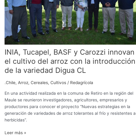
cultivo
del
arroz
con
la
introducción
de
INIA, Tucapel, BASF y Carozzi innovan
la
variedad
el cultivo del arroz con la introducción
Digua
de la variedad Digua CL
CL
.Chile
,
Arroz
,
Cereales
,
Cultivos
/
Redagrícola
En una actividad realizada en la comuna de Retiro en la región del
Maule se reunieron investigadores, agricultores, empresarios y
productores para conocer el proyecto “Nuevas estrategias en la
generación de variedades de arroz tolerantes al frío y resistentes a
herbicidas”.
Leer más »