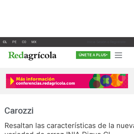
Ir
al
contenido
Inicia Sesión o Registrate
ÚNETE A PLUS+
Carozzi
Resaltan las características de la nuev
Resaltan
las