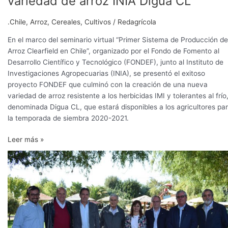
variedad de arroz INIA Digua CL
características
de
.Chile
,
Arroz
,
Cereales
,
Cultivos
/
Redagrícola
la
nueva
En el marco del seminario virtual “Primer Sistema de Producción de
variedad
Arroz Clearfield en Chile”, organizado por el Fondo de Fomento al
de
Desarrollo Científico y Tecnológico (FONDEF), junto al Instituto de
arroz
Investigaciones Agropecuarias (INIA), se presentó el exitoso
INIA
proyecto FONDEF que culminó con la creación de una nueva
Digua
variedad de arroz resistente a los herbicidas IMI y tolerantes al frío
CL
denominada Digua CL, que estará disponibles a los agricultores pa
la temporada de siembra 2020-2021.
Leer más »
INIA,
Tucapel,
BASF
y
Carozzi
innovan
el