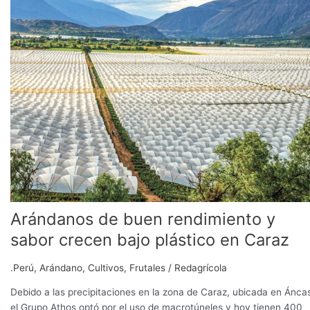
buen
rendimiento
y
sabor
crecen
bajo
plástico
en
Caraz
Arándanos de buen rendimiento y
sabor crecen bajo plástico en Caraz
.Perú
,
Arándano
,
Cultivos
,
Frutales
/
Redagrícola
Debido a las precipitaciones en la zona de Caraz, ubicada en Ánca
el Grupo Athos optó por el uso de macrotúneles y hoy tienen 400