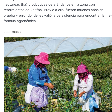
hectáreas (ha) productivas de arándanos en la zona con
rendimientos de 25 t/ha. Previo a ello, fueron muchos años de
prueba y error donde les valió la persistencia para encontrar la mej
fórmula agronómica.
Leer más »
Athos
y
el
potencial
del
arándano
en
las
alturas
del
Perú