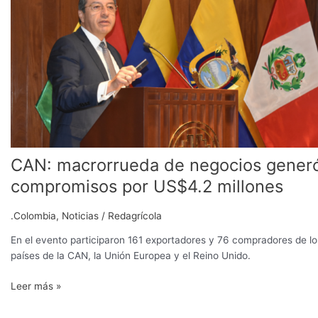
de
negocios
generó
compromisos
por
US$4.2
millones
CAN: macrorrueda de negocios gener
compromisos por US$4.2 millones
.Colombia
,
Noticias
/
Redagrícola
En el evento participaron 161 exportadores y 76 compradores de lo
países de la CAN, la Unión Europea y el Reino Unido.
Leer más »