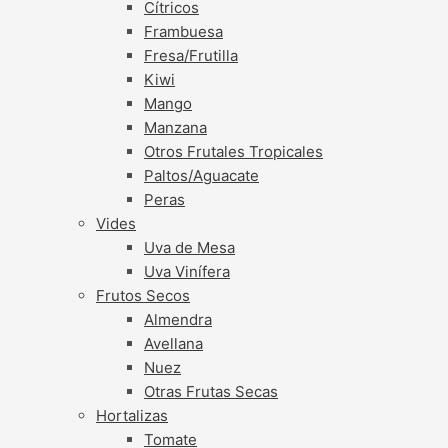
Cítricos
Frambuesa
Fresa/Frutilla
Kiwi
Mango
Manzana
Otros Frutales Tropicales
Paltos/Aguacate
Peras
Vides
Uva de Mesa
Uva Vinífera
Frutos Secos
Almendra
Avellana
Nuez
Otras Frutas Secas
Hortalizas
Tomate