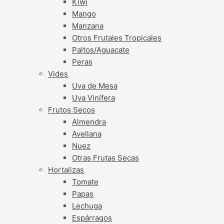
Kiwi
Mango
Manzana
Otros Frutales Tropicales
Paltos/Aguacate
Peras
Vides
Uva de Mesa
Uva Vinífera
Frutos Secos
Almendra
Avellana
Nuez
Otras Frutas Secas
Hortalizas
Tomate
Papas
Lechuga
Espárragos