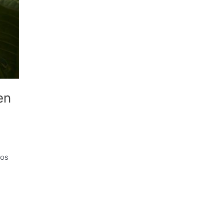
en
ios