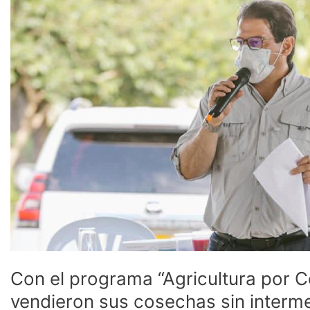
programa
“Agricultura
por
Contrato”
135.000
productores
vendieron
sus
cosechas
sin
intermediarios
Con el programa “Agricultura por 
vendieron sus cosechas sin interme