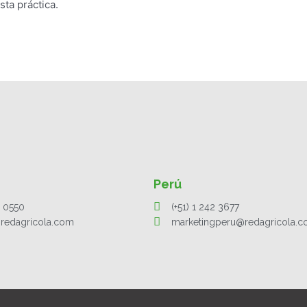
ta práctica.
Perú
1 0550
(+51) 1 242 3677
redagricola.com
marketingperu@redagricola.