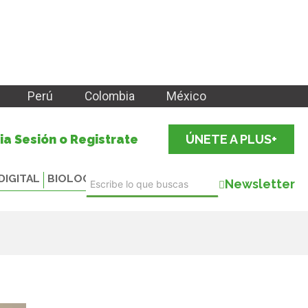
Perú
Colombia
México
cia Sesión o Registrate
ÚNETE A PLUS+
DIGITAL
BIOLOGICALS
Newsletter