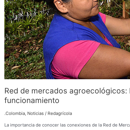
funcionamiento
Red de mercados agroecológicos: l
funcionamiento
.Colombia
,
Noticias
/
Redagrícola
La importancia de conocer las conexiones de la Red de Mer