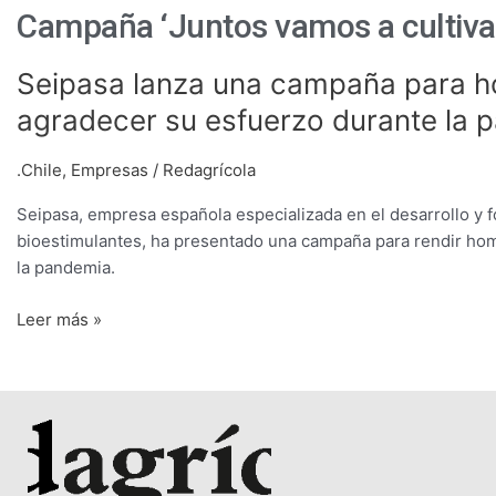
Campaña ‘Juntos vamos a cultiva
Seipasa
Seipasa lanza una campaña para ho
lanza
agradecer su esfuerzo durante la 
una
campaña
.Chile
,
Empresas
/
Redagrícola
para
homenajear
Seipasa, empresa española especializada en el desarrollo y f
a
bioestimulantes, ha presentado una campaña para rendir home
los
la pandemia.
agricultores
y
Leer más »
agradecer
su
esfuerzo
durante
la
pandemia