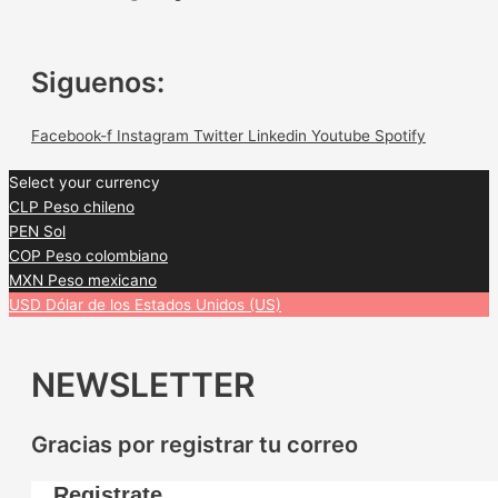
Siguenos:
Facebook-f
Instagram
Twitter
Linkedin
Youtube
Spotify
Select your currency
CLP
Peso chileno
PEN
Sol
COP
Peso colombiano
MXN
Peso mexicano
USD
Dólar de los Estados Unidos (US)
NEWSLETTER
Gracias por registrar tu correo
Registrate