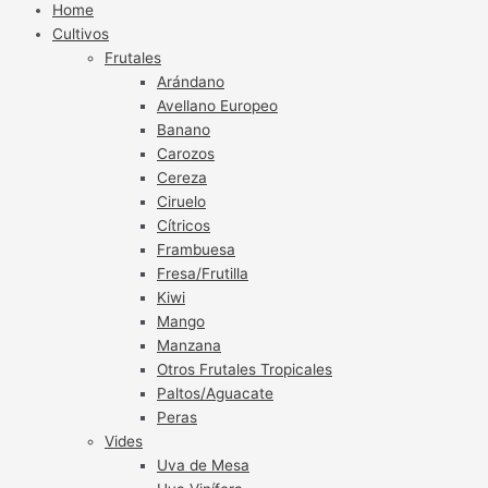
Home
Cultivos
Frutales
Arándano
Avellano Europeo
Banano
Carozos
Cereza
Ciruelo
Cítricos
Frambuesa
Fresa/Frutilla
Kiwi
Mango
Manzana
Otros Frutales Tropicales
Paltos/Aguacate
Peras
Vides
Uva de Mesa