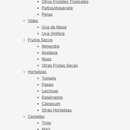
Otros Frutales Tropicales
Paltos/Aguacate
Peras
Vides
Uva de Mesa
Uva Vinífera
Frutos Secos
Almendra
Avellana
Nuez
Otras Frutas Secas
Hortalizas
Tomate
Papas
Lechuga
Espárragos
Capsicum
Otras Hortalizas
Cereales
Trigo
Maíz