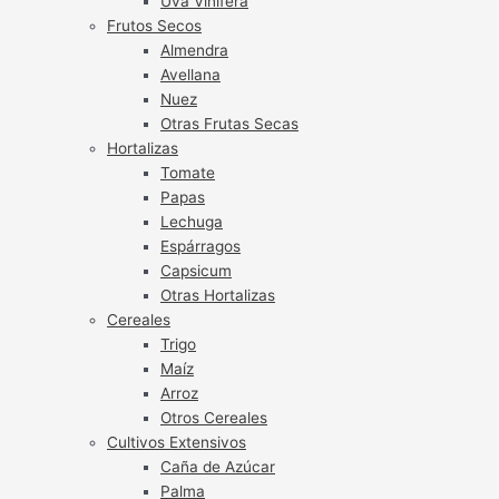
Uva Vinífera
Frutos Secos
Almendra
Avellana
Nuez
Otras Frutas Secas
Hortalizas
Tomate
Papas
Lechuga
Espárragos
Capsicum
Otras Hortalizas
Cereales
Trigo
Maíz
Arroz
Otros Cereales
Cultivos Extensivos
Caña de Azúcar
Palma