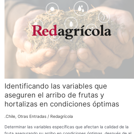
variables
que
aseguren
el
arribo
de
frutas
y
hortalizas
en
condiciones
óptimas
Identificando las variables que
aseguren el arribo de frutas y
hortalizas en condiciones óptimas
.Chile
,
Otras Entradas
/
Redagrícola
Determinar las variables específicas que afectan la calidad de la
fruta asegurando su arribo en condiciones óptimas, después de al