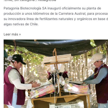
Patagonia Biotecnología SA inauguró oficialmente su planta de
producción a unos kilómetros de la Carretera Austral, para procesa
su innovadora línea de fertilizantes naturales y orgánicos en base 
algas nativas de Chile.
Leer más »
Infruta,
asegurando
la
calidad
y
condición
de
la
uva
de
mesa