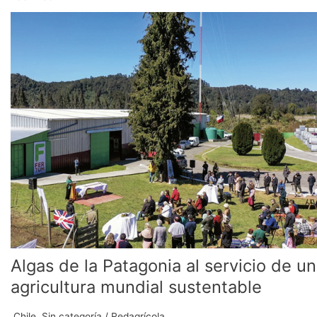
Algas
de
la
Patagonia
al
servicio
de
una
agricultura
mundial
sustentable
Algas de la Patagonia al servicio de u
agricultura mundial sustentable
.Chile
,
Sin categoría
/
Redagrícola