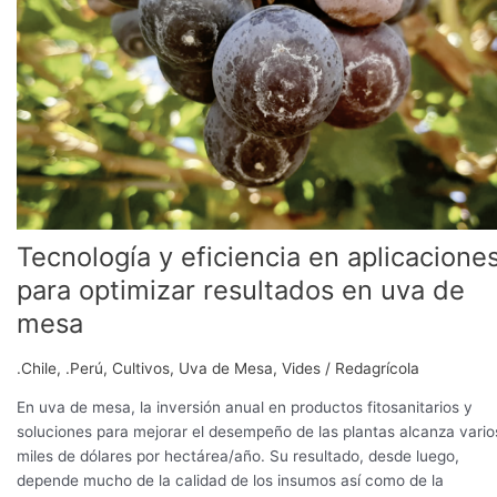
eficiencia
en
aplicaciones
para
optimizar
resultados
en
uva
de
mesa
Tecnología y eficiencia en aplicacione
para optimizar resultados en uva de
mesa
.Chile
,
.Perú
,
Cultivos
,
Uva de Mesa
,
Vides
/
Redagrícola
En uva de mesa, la inversión anual en productos fitosanitarios y
soluciones para mejorar el desempeño de las plantas alcanza vario
miles de dólares por hectárea/año. Su resultado, desde luego,
depende mucho de la calidad de los insumos así como de la