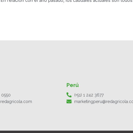
 En relación con el año pasado, los caudales actuales son todos
Perú
1 0550
(+51) 1 242 3677
redagricola.com
marketingperu@redagricola.