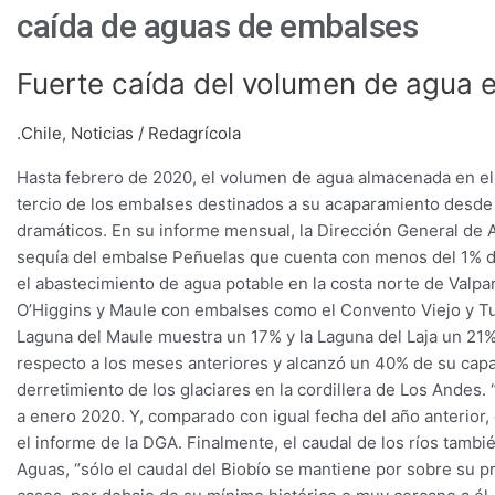
caída de aguas de embalses
Fuerte
Fuerte caída del volumen de agua e
caída
del
.Chile
,
Noticias
/
Redagrícola
volumen
Hasta febrero de 2020, el volumen de agua almacenada en el 
de
tercio de los embalses destinados a su acaparamiento desde
agua
dramáticos. En su informe mensual, la Dirección General de A
en
sequía del embalse Peñuelas que cuenta con menos del 1% d
embalses
el abastecimiento de agua potable en la costa norte de Valpar
y
O’Higgins y Maule con embalses como el Convento Viejo y Tut
caudal
Laguna del Maule muestra un 17% y la Laguna del Laja un 21%
de
respecto a los meses anteriores y alcanzó un 40% de su capa
ríos
derretimiento de los glaciares en la cordillera de Los Andes
a enero 2020. Y, comparado con igual fecha del año anterior, 
el informe de la DGA. Finalmente, el caudal de los ríos tamb
Aguas, “sólo el caudal del Biobío se mantiene por sobre su pr