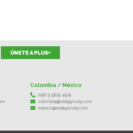
ÚNETE A PLUS+
Colombia / México
(+56) 9 5829 4979
com
colombia@redagricola.com
mexico@redagricola.com