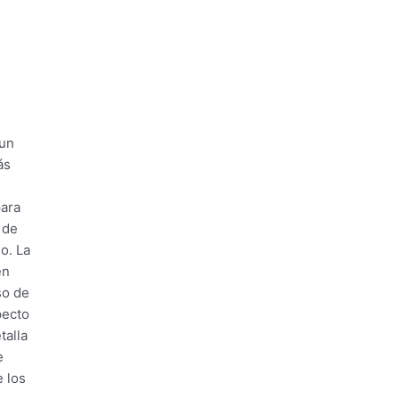
 un
ás
para
 de
o. La
en
so de
pecto
talla
e
e los