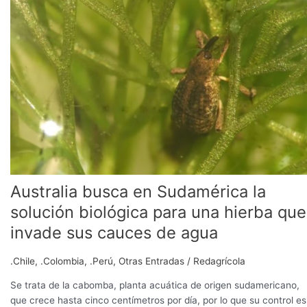
en
Sudamérica
la
solución
biológica
para
una
hierba
que
invade
sus
cauces
Australia busca en Sudamérica la
de
agua
solución biológica para una hierba que
invade sus cauces de agua
.Chile
,
.Colombia
,
.Perú
,
Otras Entradas
/
Redagrícola
Se trata de la cabomba, planta acuática de origen sudamericano,
que crece hasta cinco centímetros por día, por lo que su control es