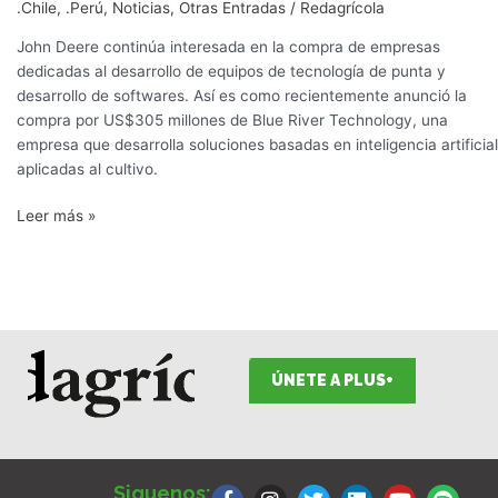
.Chile
,
.Perú
,
Noticias
,
Otras Entradas
/
Redagrícola
John Deere continúa interesada en la compra de empresas
dedicadas al desarrollo de equipos de tecnología de punta y
desarrollo de softwares. Así es como recientemente anunció la
compra por US$305 millones de Blue River Technology, una
empresa que desarrolla soluciones basadas en inteligencia artificial
aplicadas al cultivo.
Leer más »
ÚNETE A PLUS+
F
I
T
L
Y
S
a
n
w
i
o
p
Siguenos: