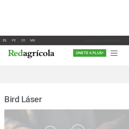
Ir
al
contenido
Inicia Sesión o Registrate
ÚNETE A PLUS+
Bird Láser
“Aumentamos
la
producción