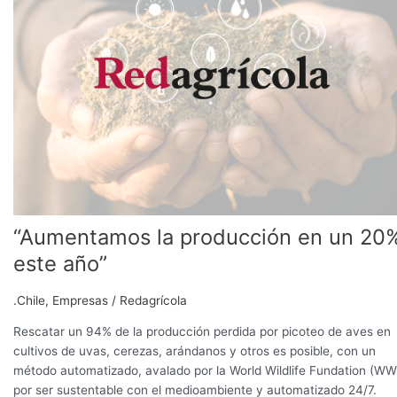
en
un
20%
este
año”
“Aumentamos la producción en un 20
este año”
.Chile
,
Empresas
/
Redagrícola
Rescatar un 94% de la producción perdida por picoteo de aves en
cultivos de uvas, cerezas, arándanos y otros es posible, con un
método automatizado, avalado por la World Wildlife Fundation (WW
por ser sustentable con el medioambiente y automatizado 24/7.