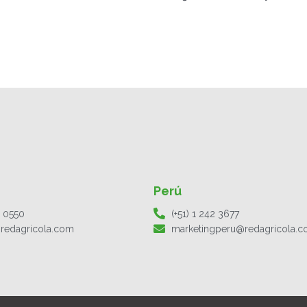
Perú
1 0550
(+51) 1 242 3677
redagricola.com
marketingperu@redagricola.