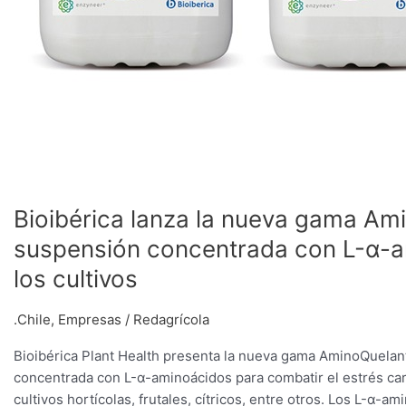
para
el
estrés
carencial
de
los
cultivos
Bioibérica lanza la nueva gama Am
suspensión concentrada con L-α-am
los cultivos
.Chile
,
Empresas
/
Redagrícola
Bioibérica Plant Health presenta la nueva gama AminoQuelan
concentrada con L-α-aminoácidos para combatir el estrés car
cultivos hortícolas, frutales, cítricos, entre otros. Los L-α-