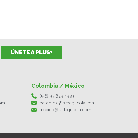
ÚNETE A PLUS+
Colombia / México
(+56) 9 5829 4979
com
colombia@redagricola.com
mexico@redagricola.com
F
I
T
L
Y
S