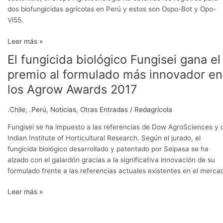
dos biofungicidas agrícolas en Perú y estos son Ospo-Bot y Opo-
Vi55.
Leer más »
El fungicida biológico Fungisei gana el
El
fungicida
premio al formulado más innovador en
biológico
los Agrow Awards 2017
Fungisei
gana
.Chile
,
.Perú
,
Noticias
,
Otras Entradas
/
Redagrícola
el
premio
Fungisei se ha impuesto a las referencias de Dow AgroSciences y 
al
Indian Institute of Horticultural Research. Según el jurado, el
formulado
fungicida biológico desarrollado y patentado por Seipasa se ha
más
alzado con el galardón gracias a la significativa innovación de su
innovador
formulado frente a las referencias actuales existentes en el merca
en
los
Leer más »
Agrow
Awards
2017