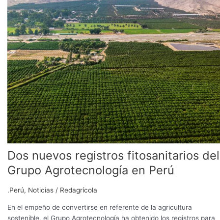
registros
fitosanitarios
del
Grupo
Agrotecnología
en
Perú
Dos nuevos registros fitosanitarios del
Grupo Agrotecnología en Perú
.Perú
,
Noticias
/
Redagrícola
En el empeño de convertirse en referente de la agricultura
sostenible, el Grupo Agrotecnología ha obtenido los registros para