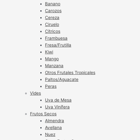
Banano
Carozos
Cereza
Ciruelo
Cítricos
Frambuesa
Fresa/Frutilla
Kiwi
Mango
Manzana
Otros Frutales Tropicales
Paltos/Aguacate
Peras
Vides
Uva de Mesa
Uva Vinífera
Frutos Secos
Almendra
Avellana
Nuez