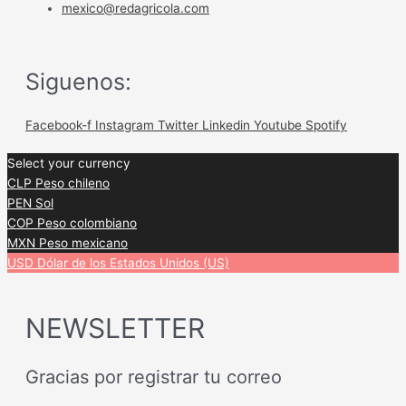
mexico@redagricola.com
Siguenos:
Facebook-f
Instagram
Twitter
Linkedin
Youtube
Spotify
Select your currency
CLP
Peso chileno
PEN
Sol
COP
Peso colombiano
MXN
Peso mexicano
USD
Dólar de los Estados Unidos (US)
NEWSLETTER
Gracias por registrar tu correo