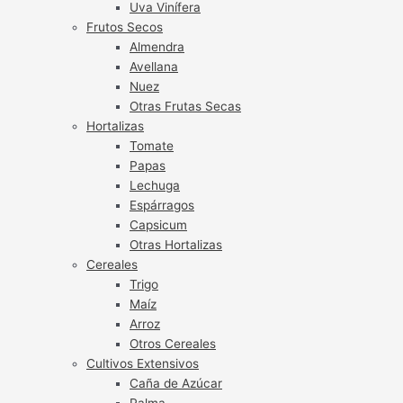
Uva Vinífera
Frutos Secos
Almendra
Avellana
Nuez
Otras Frutas Secas
Hortalizas
Tomate
Papas
Lechuga
Espárragos
Capsicum
Otras Hortalizas
Cereales
Trigo
Maíz
Arroz
Otros Cereales
Cultivos Extensivos
Caña de Azúcar
Palma