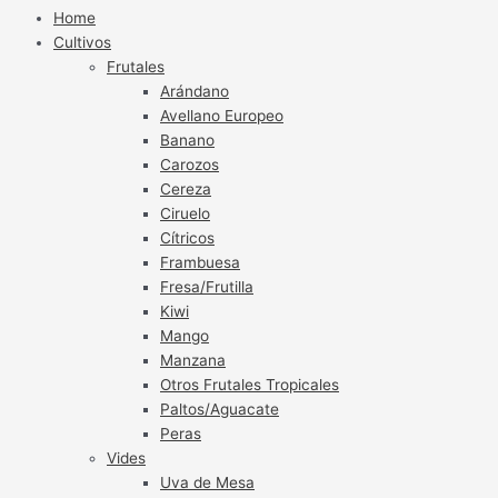
Home
Cultivos
Frutales
Arándano
Avellano Europeo
Banano
Carozos
Cereza
Ciruelo
Cítricos
Frambuesa
Fresa/Frutilla
Kiwi
Mango
Manzana
Otros Frutales Tropicales
Paltos/Aguacate
Peras
Vides
Uva de Mesa