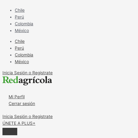
Ir
Árboles
al
más
Chile
contenido
sanos
Perú
y
Colombia
más
México
productivos
Chile
Perú
Colombia
México
Inicia Sesión o Registrate
Mi Perfil
Cerrar sesión
Inicia Sesión o Registrate
ÚNETE A PLUS+