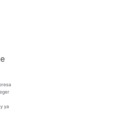
te
presa
teger
 y ya