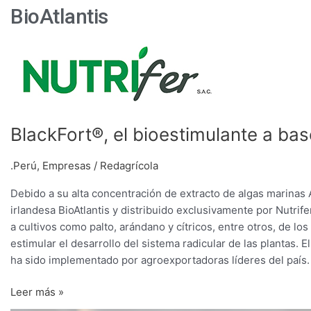
BioAtlantis
BlackFort®,
el
bioestimulante
a
base
BlackFort®, el bioestimulante a bas
de
algas
que
.Perú
,
Empresas
/
Redagrícola
tiene
Debido a su alta concentración de extracto de algas marinas
efecto
irlandesa BioAtlantis y distribuido exclusivamente por Nutrif
enraizante
a cultivos como palto, arándano y cítricos, entre otros, de lo
estimular el desarrollo del sistema radicular de las plantas
ha sido implementado por agroexportadoras líderes del país.
Leer más »