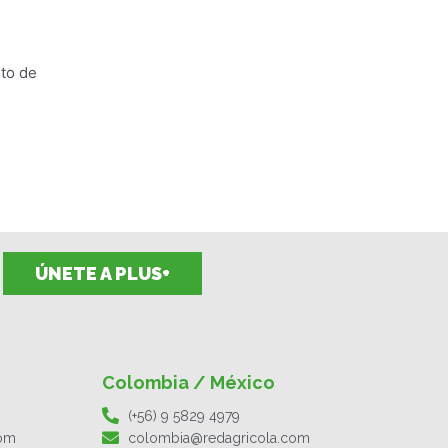
nto de
ÚNETE A PLUS+
Colombia / México
(+56) 9 5829 4979
com
colombia@redagricola.com