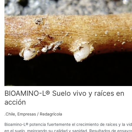
Suelo
vivo
y
raíces
en
acción
BIOAMINO-L® Suelo vivo y raíces en
acción
.Chile
,
Empresas
/
Redagrícola
Bioamino-L® potencia fuertemente el crecimiento de raíces y la vi
en el suelo, mejorando su calidad y sanidad. Resultados de ensayo