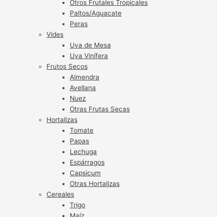
Otros Frutales Tropicales
Paltos/Aguacate
Peras
Vides
Uva de Mesa
Uva Vinífera
Frutos Secos
Almendra
Avellana
Nuez
Otras Frutas Secas
Hortalizas
Tomate
Papas
Lechuga
Espárragos
Capsicum
Otras Hortalizas
Cereales
Trigo
Maíz