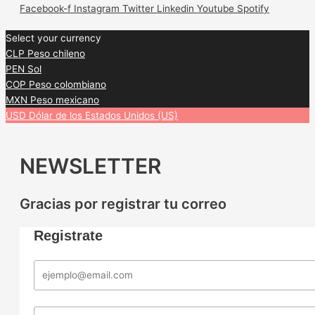
Facebook-f
Instagram
Twitter
Linkedin
Youtube
Spotify
Select your currency
CLP
Peso chileno
PEN
Sol
COP
Peso colombiano
MXN
Peso mexicano
USD
Dólar de los Estados Unidos (US)
NEWSLETTER
Gracias por registrar tu correo
Registrate