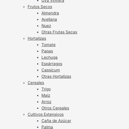
Uva Vinífera
Frutos Secos
Almendra
Avellana
Nuez
Otras Frutas Secas
Hortalizas
Tomate
Papas
Lechuga
Espárragos
Capsicum
Otras Hortalizas
Cereales
Trigo
Maíz
Arroz
Otros Cereales
Cultivos Extensivos
Caña de Azúcar
Palma