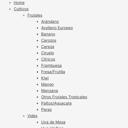
Home
Cultivos
Frutales
Arándano
Avellano Europeo
Banano
Carozos
Cereza
Ciruelo
Cítricos
Frambuesa
Fresa/Frutilla
Kiwi
Mango
Manzana
Otros Frutales Tropicales
Paltos/Aguacate
Peras
Vides
Uva de Mesa