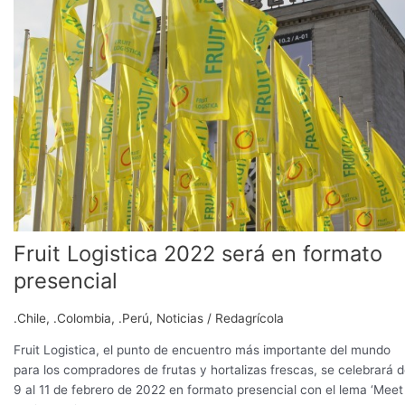
2022
será
en
formato
presencial
Fruit Logistica 2022 será en formato
presencial
.Chile
,
.Colombia
,
.Perú
,
Noticias
/
Redagrícola
Fruit Logistica, el punto de encuentro más importante del mundo
para los compradores de frutas y hortalizas frescas, se celebrará d
9 al 11 de febrero de 2022 en formato presencial con el lema ‘Meet