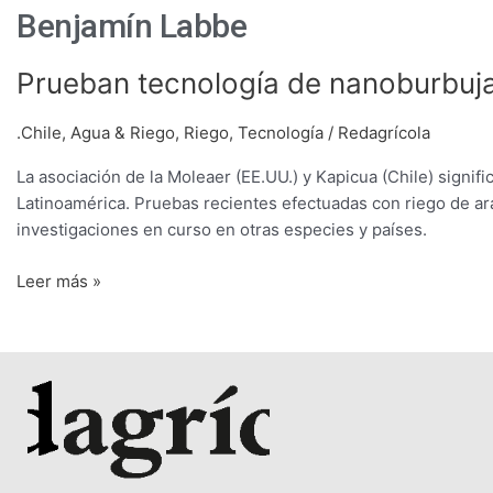
Benjamín Labbe
Prueban
Prueban tecnología de nanoburbuja
tecnología
de
.Chile
,
Agua & Riego
,
Riego
,
Tecnología
/
Redagrícola
nanoburbujas
La asociación de la Moleaer (EE.UU.) y Kapicua (Chile) signi
en
Latinoamérica. Pruebas recientes efectuadas con riego de ar
arándano
investigaciones en curso en otras especies y países.
en
Chile
Leer más »