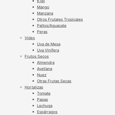
Kiwi
Mango
Manzana
Otros Frutales Tropicales
Paltos/Aguacate
Peras
Vides
Uva de Mesa
Uva Vinífera
Frutos Secos
Almendra
Avellana
Nuez
Otras Frutas Secas
Hortalizas
Tomate
Papas
Lechuga
Espárragos