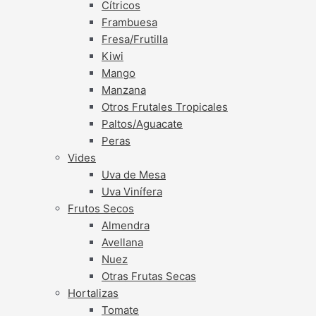
Cítricos
Frambuesa
Fresa/Frutilla
Kiwi
Mango
Manzana
Otros Frutales Tropicales
Paltos/Aguacate
Peras
Vides
Uva de Mesa
Uva Vinífera
Frutos Secos
Almendra
Avellana
Nuez
Otras Frutas Secas
Hortalizas
Tomate