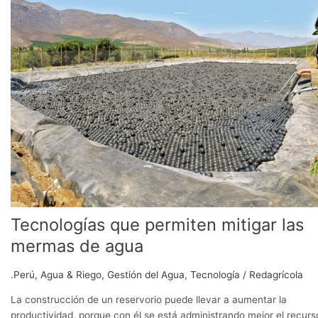
permiten
mitigar
las
mermas
de
agua
Tecnologías que permiten mitigar las
mermas de agua
.Perú
,
Agua & Riego
,
Gestión del Agua
,
Tecnología
/
Redagrícola
La construcción de un reservorio puede llevar a aumentar la
productividad, porque con él se está administrando mejor el recurs