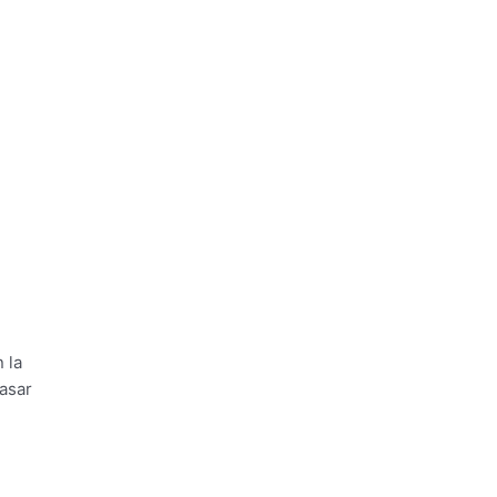
 la
asar