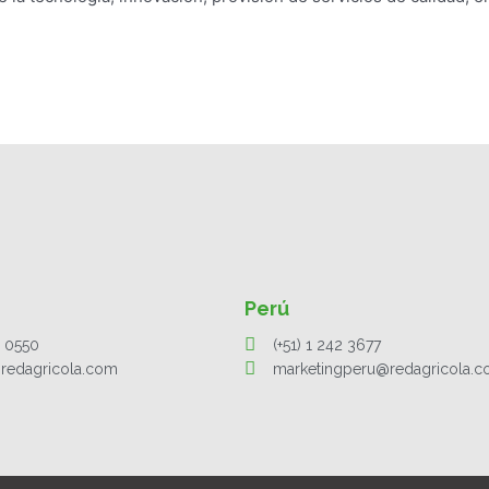
Perú
1 0550
(+51) 1 242 3677
redagricola.com
marketingperu@redagricola.