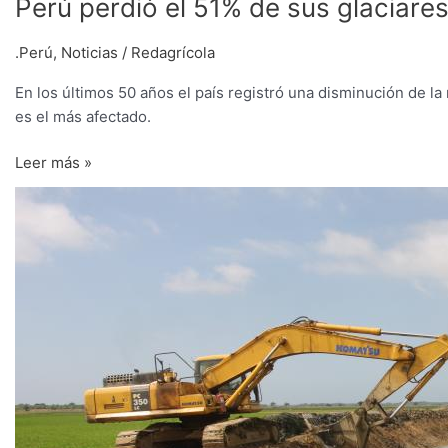
Perú perdió el 51% de sus glaciare
.Perú
,
Noticias
/
Redagrícola
En los últimos 50 años el país registró una disminución de la
es el más afectado.
Leer más »
Aprueba
programa
de
fortalecimiento
de
las
Juntas
de
Usuarios