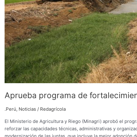
Aprueba programa de fortalecimien
.Perú
,
Noticias
/
Redagrícola
El Ministerio de Agricultura y Riego (Minagri) aprobó el prog
reforzar las capacidades técnicas, administrativas y organiz
modernización de las juntas, que incluye la mejor adopción de