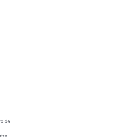
vo de
ntre