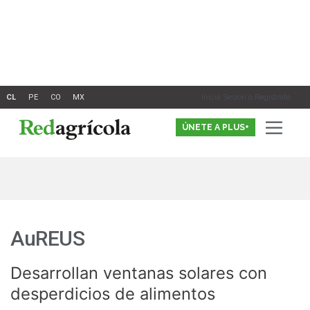
Ir
al
contenido
Inicia Sesión o Registrate
ÚNETE A PLUS+
AuREUS
Desarrollan ventanas solares con
Desarrollan
ventanas
desperdicios de alimentos
solares