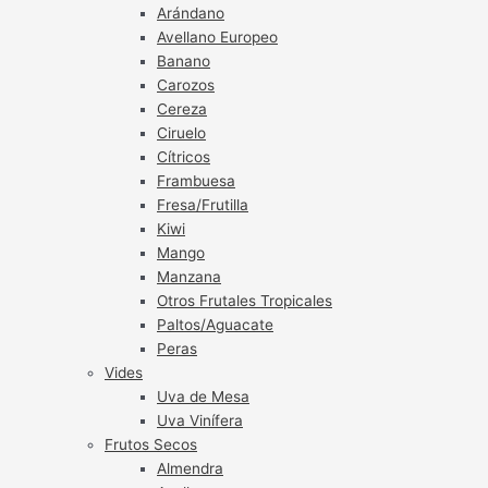
Arándano
Avellano Europeo
Banano
Carozos
Cereza
Ciruelo
Cítricos
Frambuesa
Fresa/Frutilla
Kiwi
Mango
Manzana
Otros Frutales Tropicales
Paltos/Aguacate
Peras
Vides
Uva de Mesa
Uva Vinífera
Frutos Secos
Almendra