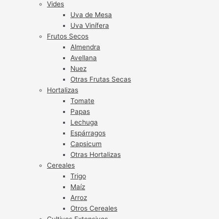
Vides
Uva de Mesa
Uva Vinífera
Frutos Secos
Almendra
Avellana
Nuez
Otras Frutas Secas
Hortalizas
Tomate
Papas
Lechuga
Espárragos
Capsicum
Otras Hortalizas
Cereales
Trigo
Maíz
Arroz
Otros Cereales
Cultivos Extensivos