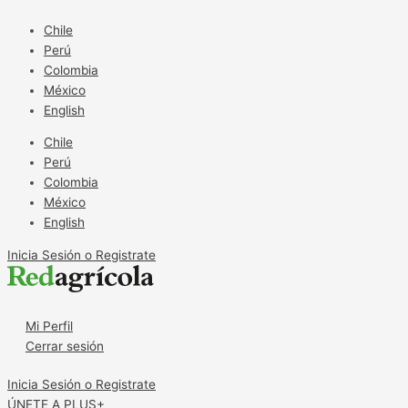
Ir
Asociación
al
de
Chile
contenido
Cooperativas
Perú
Argentinas
Colombia
inauguró
México
Centro
English
de
Chile
Bioinsumos
Perú
Colombia
México
English
Inicia Sesión o Registrate
Mi Perfil
Cerrar sesión
Inicia Sesión o Registrate
ÚNETE A PLUS+