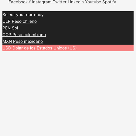
Facebook-f
Instagram
Twitter
Linkedin
Youtube
Spotify
Select your currency
CLP
Peso chileno
PEN
Sol
COP
Peso colombiano
MXN
Peso mexicano
USD
Dólar de los Estados Unidos (US)