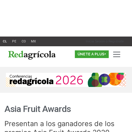
Ir
al
contenido
Inicia Sesión o Registrate
ÚNETE A PLUS+
Asia Fruit Awards
Presentan a los ganadores de los
Presentan
a