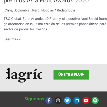
premios Asia Fruit Awards 2020
los
ganadores
.Chile
,
.Colombia
,
.Perú
,
Noticias
/
Redagrícola
de
los
T&G Global, Euro-Atlantic, JD Fresh y el ejecutivo Noel Shield fuer
premios
galardonados en la última edición de los premios panasiáticos para 
Asia
sector de productos frescos.
Fruit
Leer más »
Awards
2020
ÚNETE A PLUS+
F
I
T
L
Y
S
a
n
w
i
o
p
Siguenos:
c
s
i
n
u
o
e
t
t
k
t
t