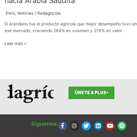
hacia Arabia Saudita
de
fruta
.Perú
,
Noticias
/
Redagrícola
peruana
hacia
El arándano fue el producto agrícola que mejor desempeño tuvo en
Arabia
ese mercado, creciendo 264% en volumen y 276% en valor.
Saudita
Leer más »
ÚNETE A PLUS+
F
I
T
L
Y
S
a
n
w
i
o
p
Siguenos:
c
s
i
n
u
o
e
t
t
k
t
t