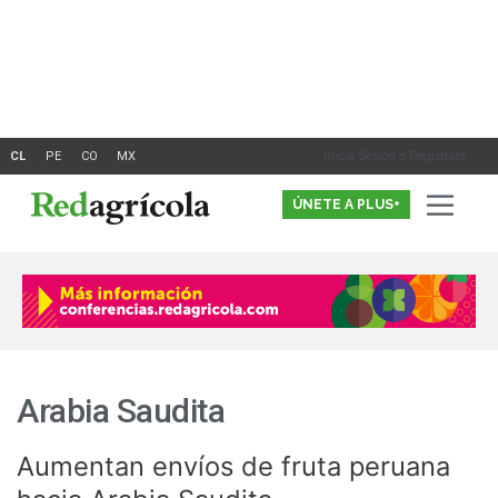
Ir
al
contenido
Inicia Sesión o Registrate
ÚNETE A PLUS+
Arabia Saudita
Aumentan envíos de fruta peruana
Aumentan
envíos