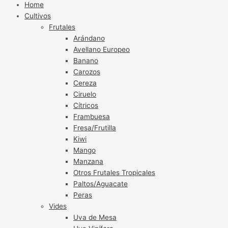
Home
Cultivos
Frutales
Arándano
Avellano Europeo
Banano
Carozos
Cereza
Ciruelo
Cítricos
Frambuesa
Fresa/Frutilla
Kiwi
Mango
Manzana
Otros Frutales Tropicales
Paltos/Aguacate
Peras
Vides
Uva de Mesa