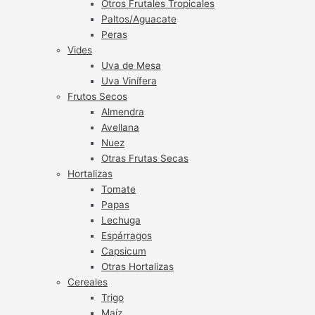
Otros Frutales Tropicales
Paltos/Aguacate
Peras
Vides
Uva de Mesa
Uva Vinífera
Frutos Secos
Almendra
Avellana
Nuez
Otras Frutas Secas
Hortalizas
Tomate
Papas
Lechuga
Espárragos
Capsicum
Otras Hortalizas
Cereales
Trigo
Maíz