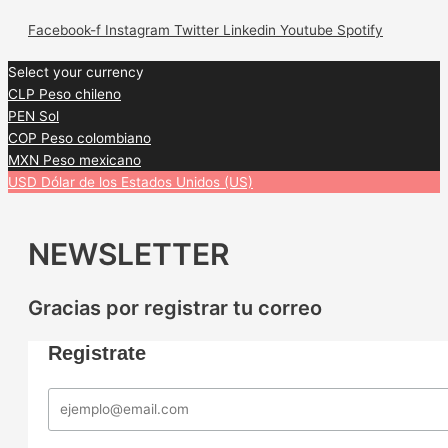
Facebook-f
Instagram
Twitter
Linkedin
Youtube
Spotify
Select your currency
CLP
Peso chileno
PEN
Sol
COP
Peso colombiano
MXN
Peso mexicano
USD
Dólar de los Estados Unidos (US)
NEWSLETTER
Gracias por registrar tu correo
Registrate