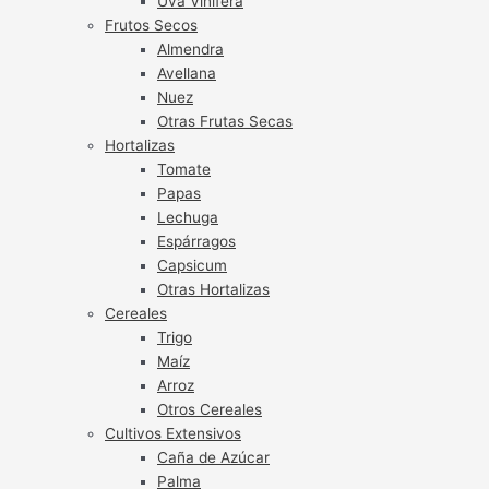
Uva Vinífera
Frutos Secos
Almendra
Avellana
Nuez
Otras Frutas Secas
Hortalizas
Tomate
Papas
Lechuga
Espárragos
Capsicum
Otras Hortalizas
Cereales
Trigo
Maíz
Arroz
Otros Cereales
Cultivos Extensivos
Caña de Azúcar
Palma