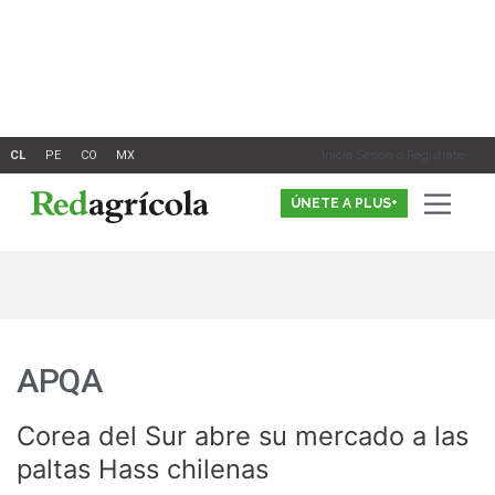
Ir
al
contenido
Inicia Sesión o Registrate
ÚNETE A PLUS+
APQA
Corea del Sur abre su mercado a las
Corea
del
paltas Hass chilenas
Sur