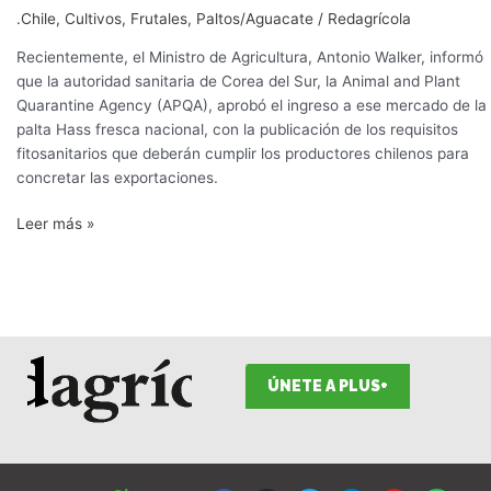
abre
.Chile
,
Cultivos
,
Frutales
,
Paltos/Aguacate
/
Redagrícola
su
mercado
Recientemente, el Ministro de Agricultura, Antonio Walker, informó
a
que la autoridad sanitaria de Corea del Sur, la Animal and Plant
las
Quarantine Agency (APQA), aprobó el ingreso a ese mercado de la
paltas
palta Hass fresca nacional, con la publicación de los requisitos
Hass
fitosanitarios que deberán cumplir los productores chilenos para
chilenas
concretar las exportaciones.
Leer más »
ÚNETE A PLUS+
F
I
T
L
Y
S