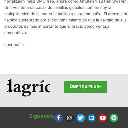
hortalizas y maíz GMO free, ahora como Antufen y su filial Uwafen.
Una veintena de casas de semillas globales confían hoy la
multiplicación de su material básico a esta compañía. El crecimient
ha sido sustentado por el convencimiento de que la calidad de sus
productos es más importante que el precio como ventaja
competitiva.
Leer más »
ÚNETE A PLUS+
F
I
T
L
Y
S
a
n
w
i
o
p
Siguenos:
c
s
i
n
u
o
e
t
t
k
t
t