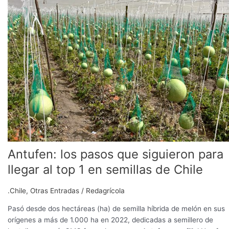
que
siguieron
para
llegar
al
top
1
en
semillas
de
Chile
Antufen: los pasos que siguieron para
llegar al top 1 en semillas de Chile
.Chile
,
Otras Entradas
/
Redagrícola
Pasó desde dos hectáreas (ha) de semilla híbrida de melón en sus
orígenes a más de 1.000 ha en 2022, dedicadas a semillero de