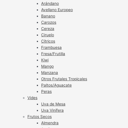
Arándano
Avellano Europeo
Banano
Carozos
Cereza
Ciruelo
Cítricos
Frambuesa
Fresa/Frutilla
Kiwi
Mango
Manzana
Otros Frutales Tropicales
Paltos/Aguacate
Peras
Vides
Uva de Mesa
Uva Vinífera
Frutos Secos
Almendra