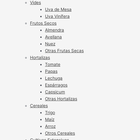
Vides
Uva de Mesa
Uva Vinífera
Frutos Secos
Almendra
Avellana
Nuez
Otras Frutas Secas
Hortalizas
Tomate
Papas
Lechuga
Espárragos
Capsicum
Otras Hortalizas
Cereales
Trigo
Maíz
Arroz
Otros Cereales
Cultivos Extensivos