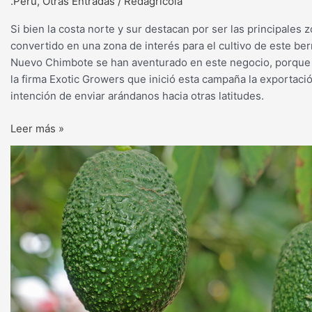
.Perú
,
Otras Entradas
/
Redagrícola
Si bien la costa norte y sur destacan por ser las principale
convertido en una zona de interés para el cultivo de este be
Nuevo Chimbote se han aventurado en este negocio, porque c
la firma Exotic Growers que inició esta campaña la exportaci
intención de enviar arándanos hacia otras latitudes.
Leer más »
Áncash
se
posiciona
como
exportador
de
Palta
Hass