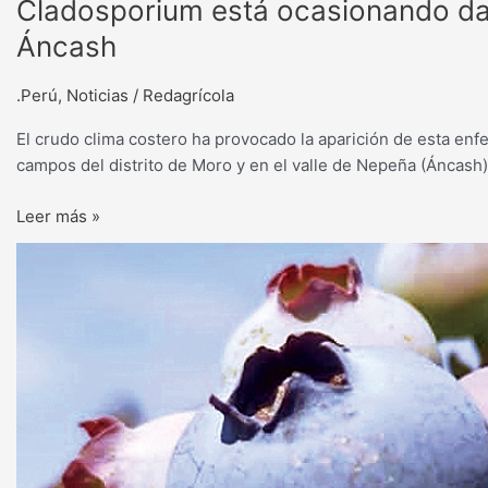
Cladosporium
Cladosporium está ocasionando dañ
está
Áncash
ocasionando
daños
.Perú
,
Noticias
/
Redagrícola
en
palto
El crudo clima costero ha provocado la aparición de esta enf
y
campos del distrito de Moro y en el valle de Nepeña (Áncash)
mango
en
Leer más »
los
Clima
valles
de
de
Áncash
Áncash
favorece
el
cultivo
del
arándano