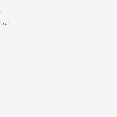
a
aso de