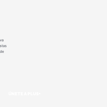
iva
stas
 de
ÚNETE A PLUS+