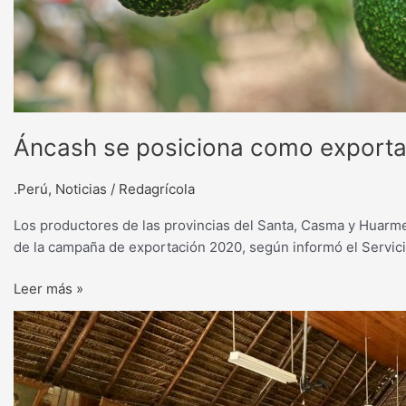
Áncash se posiciona como exporta
.Perú
,
Noticias
/
Redagrícola
Los productores de las provincias del Santa, Casma y Huarmey
de la campaña de exportación 2020, según informó el Servici
Leer más »
Se
espera
que
gobiernos