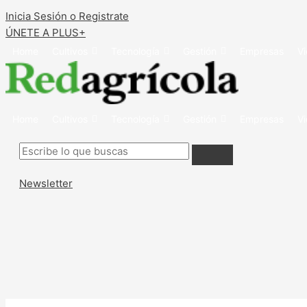
Inicia Sesión o Registrate
ÚNETE A PLUS+
Home
Cultivos
Tecnología
Gestión
Empresas
V
Home
Cultivos
Tecnología
Gestión
Empresas
V
Newsletter