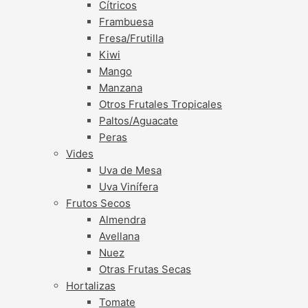
Cítricos
Frambuesa
Fresa/Frutilla
Kiwi
Mango
Manzana
Otros Frutales Tropicales
Paltos/Aguacate
Peras
Vides
Uva de Mesa
Uva Vinífera
Frutos Secos
Almendra
Avellana
Nuez
Otras Frutas Secas
Hortalizas
Tomate