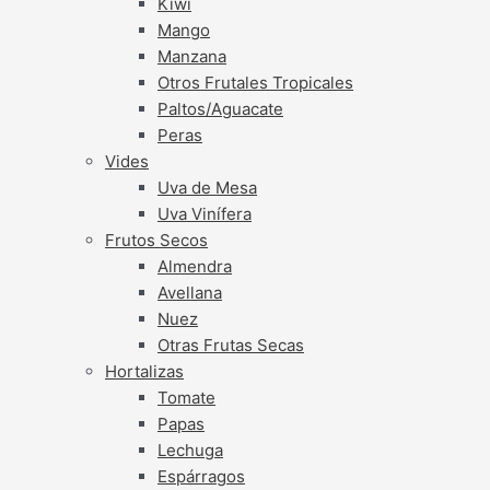
Kiwi
Mango
Manzana
Otros Frutales Tropicales
Paltos/Aguacate
Peras
Vides
Uva de Mesa
Uva Vinífera
Frutos Secos
Almendra
Avellana
Nuez
Otras Frutas Secas
Hortalizas
Tomate
Papas
Lechuga
Espárragos