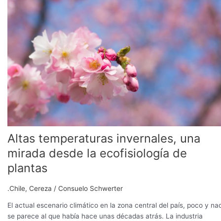
invernales,
una
mirada
desde
la
ecofisiología
de
plantas
Altas temperaturas invernales, una
mirada desde la ecofisiología de
plantas
.Chile
,
Cereza
/
Consuelo Schwerter
El actual escenario climático en la zona central del país, poco y na
se parece al que había hace unas décadas atrás. La industria