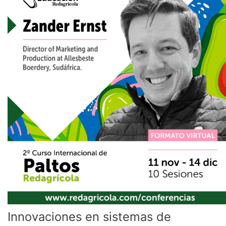
sistemas
de
conducción
en
palto:
la
experiencia
de
la
variedad
Maluma
Innovaciones en sistemas de