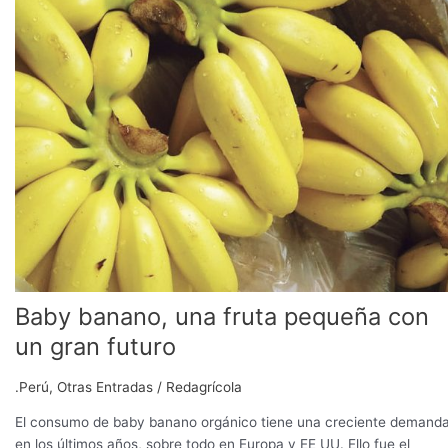
una
fruta
pequeña
con
un
gran
futuro
Baby banano, una fruta pequeña con
un gran futuro
.Perú
,
Otras Entradas
/
Redagrícola
El consumo de baby banano orgánico tiene una creciente demand
en los últimos años, sobre todo en Europa y EE UU. Ello fue el