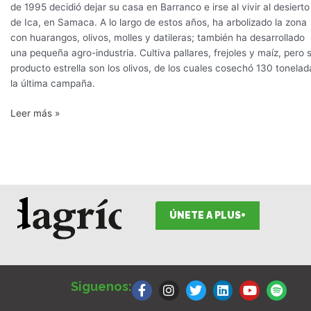
de 1995 decidió dejar su casa en Barranco e irse al vivir al desierto
de Ica, en Samaca. A lo largo de estos años, ha arbolizado la zona
con huarangos, olivos, molles y datileras; también ha desarrollado
una pequeña agro-industria. Cultiva pallares, frejoles y maíz, pero 
producto estrella son los olivos, de los cuales cosechó 130 tonelad
la última campaña.
Leer más »
ÚNETE A PLUS+
F
I
T
L
Y
S
a
n
w
i
o
p
Siguenos:
c
s
i
n
u
o
e
t
t
k
t
t