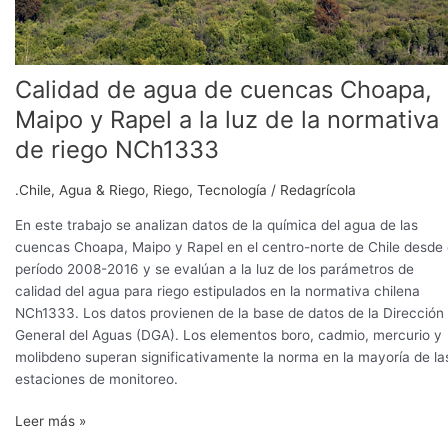
de
la
normativa
de
Calidad de agua de cuencas Choapa,
riego
Maipo y Rapel a la luz de la normativa
NCh1333
de riego NCh1333
.Chile
,
Agua & Riego
,
Riego
,
Tecnología
/
Redagrícola
En este trabajo se analizan datos de la química del agua de las
cuencas Choapa, Maipo y Rapel en el centro-norte de Chile desde 
período 2008-2016 y se evalúan a la luz de los parámetros de
calidad del agua para riego estipulados en la normativa chilena
NCh1333. Los datos provienen de la base de datos de la Dirección
General del Aguas (DGA). Los elementos boro, cadmio, mercurio y
molibdeno superan significativamente la norma en la mayoría de la
estaciones de monitoreo.
Leer más »