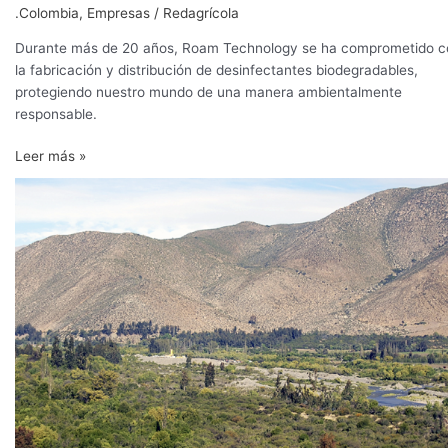
higiene
.Colombia
,
Empresas
/
Redagrícola
avanzada
Durante más de 20 años, Roam Technology se ha comprometido c
del
la fabricación y distribución de desinfectantes biodegradables,
agua
protegiendo nuestro mundo de una manera ambientalmente
responsable.
Leer más »
Calidad
de
agua
de
cuencas
Choapa,
Maipo
y
Rapel
a
la
luz