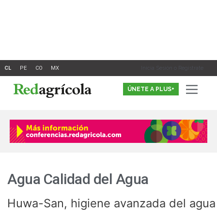
Ir
al
contenido
Inicia Sesión o Registrate
ÚNETE A PLUS+
Agua Calidad del Agua
Huwa-San, higiene avanzada del agua
Huwa-
San,