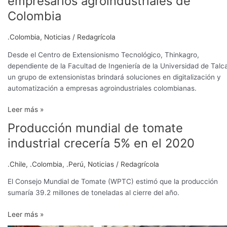
empresarios agroindustriales de
asesorarán
Colombia
a
empresarios
.Colombia
,
Noticias
/
Redagrícola
agroindustriales
de
Desde el Centro de Extensionismo Tecnológico, Thinkagro,
Colombia
dependiente de la Facultad de Ingeniería de la Universidad de Talc
un grupo de extensionistas brindará soluciones en digitalización y
automatización a empresas agroindustriales colombianas.
Leer más »
Producción mundial de tomate
Producción
mundial
industrial crecería 5% en el 2020
de
tomate
.Chile
,
.Colombia
,
.Perú
,
Noticias
/
Redagrícola
industrial
crecería
El Consejo Mundial de Tomate (WPTC) estimó que la producción
5%
sumaría 39.2 millones de toneladas al cierre del año.
en
Leer más »
el
2020