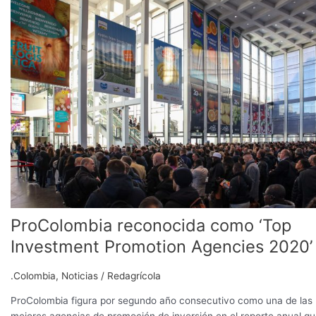
ProColombia
reconocida
como
‘Top
Investment
Promotion
Agencies
2020’
ProColombia reconocida como ‘Top
Investment Promotion Agencies 2020’
.Colombia
,
Noticias
/
Redagrícola
ProColombia figura por segundo año consecutivo como una de las
mejores agencias de promoción de inversión en el reporte anual q