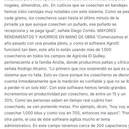
nogales, almendros, etc. En cultivos que se cosechan en bandejas
hemos visto ventajas muy notables con este sistema. Como se pe
cada gramo, los cosecheros usan hasta el último minuto de la
jornada ya que aunque cosechen un puñado, ese puñado se
recepciona y se paga igual”, señala Diego Cortés. MAYORES
RENDIMIENTOS Y AHORROS EN MANO DE OBRA “Comenzamos el
año pasado con una prueba piloto, y como el software AgroID
funcionó tan bien, este año lo están usando más de 1.500
cosecheros en todos los campos de Agrícola El Quillay,
perteneciente a la familia Ariztía, donde producimos paltas y cítrico
señala Rodrigo Alcaíno. “Lo primero que nos sorprendió es que es 
sistema que no falla. Esto es clave porque los cosecheros se diero
cuenta inmediatamente que la medición es confiable y que no se i
a perder ni un solo kilo”. Con este software hemos tenido grandes
incrementos en productividad por cosechero, de entre un 15 y un
20%. Como las personas saben en tiempo real cuánto han
cosechado, se van poniendo metas. Por ejemplo, dicen, “hoy voy a
cosechar 1.000 kilos y como voy en 700, entonces me apuro”. “Po
otra parte, el uso de este software agiliza mucho el tema
administrativo. En este campo tenemos cerca de 200 capacheros 