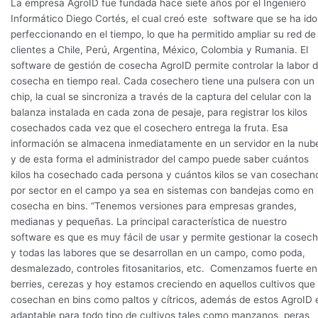
La empresa AgroID fue fundada hace siete años por el Ingeniero
Informático Diego Cortés, el cual creó este software que se ha ido
perfeccionando en el tiempo, lo que ha permitido ampliar su red de
clientes a Chile, Perú, Argentina, México, Colombia y Rumania. El
software de gestión de cosecha AgroID permite controlar la labor 
cosecha en tiempo real. Cada cosechero tiene una pulsera con un
chip, la cual se sincroniza a través de la captura del celular con la
balanza instalada en cada zona de pesaje, para registrar los kilos
cosechados cada vez que el cosechero entrega la fruta. Esa
información se almacena inmediatamente en un servidor en la nub
y de esta forma el administrador del campo puede saber cuántos
kilos ha cosechado cada persona y cuántos kilos se van cosechan
por sector en el campo ya sea en sistemas con bandejas como en
cosecha en bins. “Tenemos versiones para empresas grandes,
medianas y pequeñas. La principal característica de nuestro
software es que es muy fácil de usar y permite gestionar la cosec
y todas las labores que se desarrollan en un campo, como poda,
desmalezado, controles fitosanitarios, etc. Comenzamos fuerte en
berries, cerezas y hoy estamos creciendo en aquellos cultivos que
cosechan en bins como paltos y cítricos, además de estos AgroID 
adaptable para todo tipo de cultivos tales como manzanos, peras