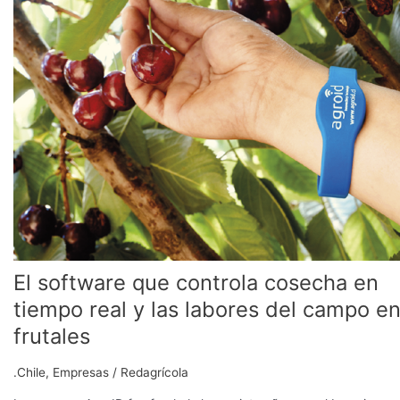
que
controla
cosecha
en
tiempo
real
y
las
labores
del
campo
en
frutales
El software que controla cosecha en
tiempo real y las labores del campo e
frutales
.Chile
,
Empresas
/
Redagrícola