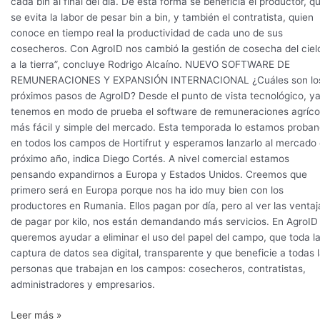
cada bin al final del día. De esta forma se beneficia el productor, q
se evita la labor de pesar bin a bin, y también el contratista, quien
conoce en tiempo real la productividad de cada uno de sus
cosecheros. Con AgroID nos cambió la gestión de cosecha del ciel
a la tierra”, concluye Rodrigo Alcaíno. NUEVO SOFTWARE DE
REMUNERACIONES Y EXPANSIÓN INTERNACIONAL ¿Cuáles son lo
próximos pasos de AgroID? Desde el punto de vista tecnológico, y
tenemos en modo de prueba el software de remuneraciones agríco
más fácil y simple del mercado. Esta temporada lo estamos proba
en todos los campos de Hortifrut y esperamos lanzarlo al mercado 
próximo año, indica Diego Cortés. A nivel comercial estamos
pensando expandirnos a Europa y Estados Unidos. Creemos que
primero será en Europa porque nos ha ido muy bien con los
productores en Rumania. Ellos pagan por día, pero al ver las ventaj
de pagar por kilo, nos están demandando más servicios. En AgroID
queremos ayudar a eliminar el uso del papel del campo, que toda l
captura de datos sea digital, transparente y que beneficie a todas 
personas que trabajan en los campos: cosecheros, contratistas,
administradores y empresarios.
Leer más »